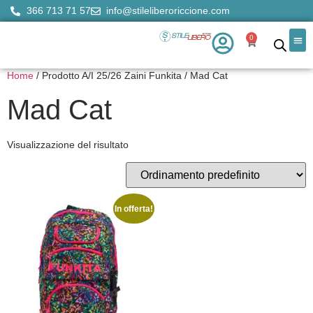
366 713 71 57
info@stileliberoriccione.com
0
Home
/ Prodotto A/I 25/26 Zaini Funkita / Mad Cat
Ch
Il 
Mad Cat
Visualizzazione del risultato
In offerta!