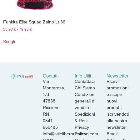
Funkita Elite Squad Zaino Lt 36
55,90
€
-
79,95
€
Scegli
Contatti
Info Utili
Newsletter
Via
Contattaci
Ricevi
Monterosa,
Chi Siamo
promozioni
1/d
Condizioni
e scopri
47838
generali di
nuovi
Riccione
vendita
prodotti
RN
Spedizioni
iscrivendoti
0541
& Resi
alla nostra
660485
Privacy
newsletter
info@stileliberoriccione.com
Policy
|
Email